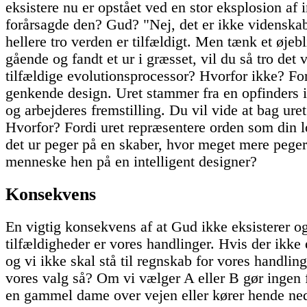
eksistere nu er opstået ved en stor eksplosion a
forårsagde den? Gud? "Nej, det er ikke videnskabe
hellere tro verden er tilfældigt. Men tænk et øje
gående og fandt et ur i græsset, vil du så tro det 
tilfældige evolutionsprocessor? Hvorfor ikke? Fo
genkende design. Uret stammer fra en opfinders i
og arbejderes fremstilling. Du vil vide at bag uret 
Hvorfor? Fordi uret repræsentere orden som din 
det ur peger på en skaber, hvor meget mere pege
menneske hen på en intelligent designer?
Konsekvens
En vigtig konsekvens af at Gud ikke eksisterer og
tilfældigheder er vores handlinger. Hvis der ikke 
og vi ikke skal stå til regnskab for vores handlin
vores valg så? Om vi vælger A eller B gør ingen 
en gammel dame over vejen eller kører hende ned