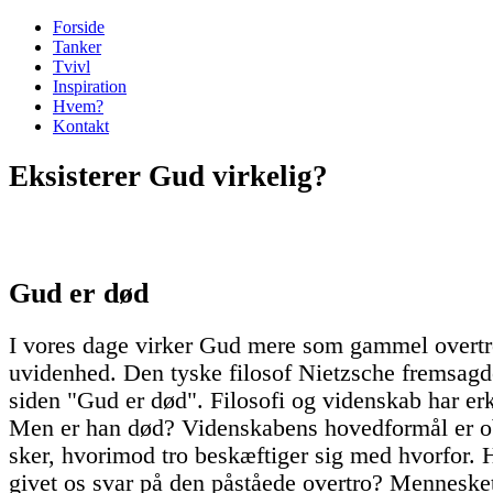
Forside
Tanker
Tvivl
Inspiration
Hvem?
Kontakt
Eksisterer Gud virkelig?
Gud er død
I vores dage virker Gud mere som gammel overtro 
uvidenhed. Den tyske filosof Nietzsche fremsagd
siden "Gud er død". Filosofi og videnskab har er
Men er han død? Videnskabens hovedformål er o
sker, hvorimod tro beskæftiger sig med hvorfor.
givet os svar på den påståede overtro? Mennesket e